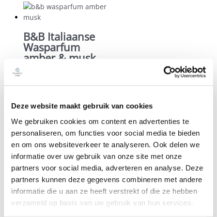
B&B Italiaanse
Wasparfum
amber & musk
€
17,95
B&B Italiaanse
Deze website maakt gebruik van cookies
Wasparfum argan
We gebruiken cookies om content en advertenties te
personaliseren, om functies voor social media te bieden
€
17,95
en om ons websiteverkeer te analyseren. Ook delen we
Milieu eigenschappen drogerballen
informatie over uw gebruik van onze site met onze
partners voor social media, adverteren en analyse. Deze
De drogerballen zijn gemaakt van 100% Nieuw-Zeelands
partners kunnen deze gegevens combineren met andere
schapenwol. Handgemaakt in Nepal onder sociale
informatie die u aan ze heeft verstrekt of die ze hebben
omstandigheden. Volledig allergeenvrij en chemicaliën vrij, van
verzameld op basis van uw gebruik van hun services.
duurzame kwaliteit. Hierdoor gaan de drogerballen maar liefst