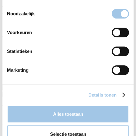
1000 keer mee in de wasdroger. Een zeer goed alternatief voor
traditionele wasverzachters die je wasgoed veelal alleen maar
Toestemmingsselectie
vet maken.
Noodzakelijk
Wat zijn wasdrogerballen?
Voorkeuren
Wasdrogerballen zijn herbruikbare ballen gemaakt van
materialen zoals wol of kunststof. Ze worden gebruikt in de
droger om het wasgoed te verzachten, statische elektriciteit te
Statistieken
verminderen en de droogtijd te verkorten. Deze handige ballen
zijn een alternatief voor traditionele wasverzachters en
Marketing
droogvellen, en bieden vele voordelen voor zowel je kleding als
het milieu.
Details tonen
Voordelen van wasdrogerballen
Alles toestaan
Het gebruik van wasdrogerballen biedt verschillende voordelen.
Ze helpen niet alleen om je wasgoed zacht en pluisvrij te
maken, maar verminderen ook de droogtijd, waardoor je
Selectie toestaan